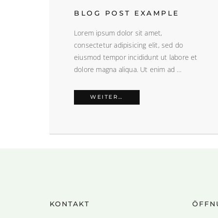
BLOG POST EXAMPLE
Lorem ipsum dolor sit amet,
consectetur adipisicing elit, sed do
eiusmod tempor incididunt ut labore et
dolore magna aliqua. Ut enim ad …
BLOG POST EXAMPLE
WEITER…
KONTAKT
ÖFFN